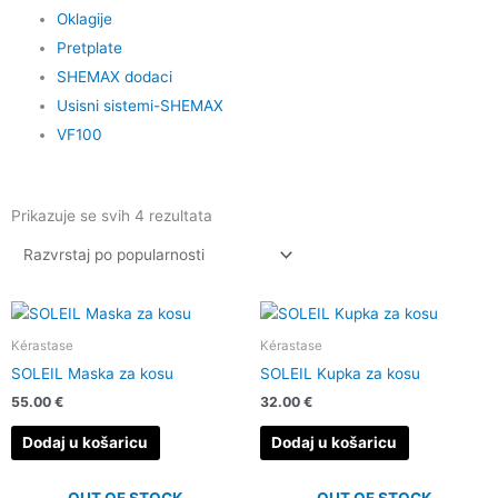
Oklagije
Pretplate
SHEMAX dodaci
Usisni sistemi-SHEMAX
VF100
Poredano
po
Prikazuje se svih 4 rezultata
popularnosti
Kérastase
Kérastase
SOLEIL Maska za kosu
SOLEIL Kupka za kosu
55.00
€
32.00
€
Dodaj u košaricu
Dodaj u košaricu