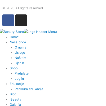
© 2023 All rights reserved
F
I
a
n
c
s
e
t
Home
b
a
Naša priča
o
g
O nama
o
r
Usluge
k
a
Naš tim
-
m
Cjenik
Shop
f
Pretplate
Log in
Edukacije
Pedikura edukacija
Blog
iBeauty
Galerija