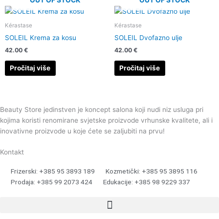
OUT OF STOCK
OUT OF STOCK
Kérastase
Kérastase
SOLEIL Krema za kosu
SOLEIL Dvofazno ulje
42.00
€
42.00
€
Pročitaj više
Pročitaj više
Beauty Store jedinstven je koncept salona koji nudi niz usluga pri
kojima koristi renomirane svjetske proizvode vrhunske kvalitete, ali i
inovativne proizvode u koje ćete se zaljubiti na prvu!
Kontakt
Frizerski: +385 95 3893 189
Kozmetički: +385 95 3895 116
Prodaja: +385 99 2073 424
Edukacije: +385 98 9229 337