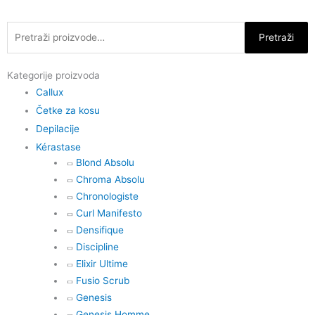
Skip
to
Pretraži:
Pretraži
content
Kategorije proizvoda
Callux
Četke za kosu
Depilacije
Kérastase
Blond Absolu
Chroma Absolu
Chronologiste
Curl Manifesto
Densifique
Discipline
Elixir Ultime
Fusio Scrub
Genesis
Genesis Homme