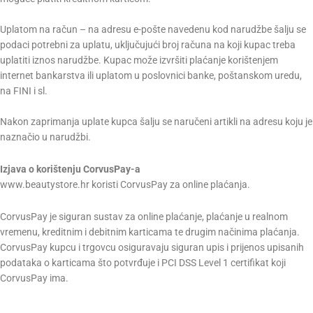
Uplatom na račun – na adresu e-pošte navedenu kod narudžbe šalju se
podaci potrebni za uplatu, uključujući broj računa na koji kupac treba
uplatiti iznos narudžbe. Kupac može izvršiti plaćanje korištenjem
internet bankarstva ili uplatom u poslovnici banke, poštanskom uredu,
na FINI i sl.
Nakon zaprimanja uplate kupca šalju se naručeni artikli na adresu koju je
naznačio u narudžbi.
Izjava o korištenju CorvusPay-a
www.beautystore.hr koristi CorvusPay za online plaćanja.
CorvusPay je siguran sustav za online plaćanje, plaćanje u realnom
vremenu, kreditnim i debitnim karticama te drugim načinima plaćanja.
CorvusPay kupcu i trgovcu osiguravaju siguran upis i prijenos upisanih
podataka o karticama što potvrđuje i PCI DSS Level 1 certifikat koji
CorvusPay ima.