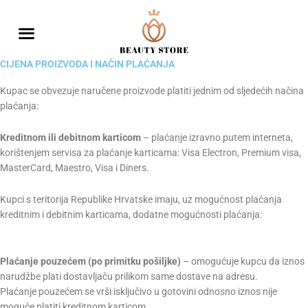
Skip
to
content
CIJENA PROIZVODA I NAČIN PLAĆANJA
Kupac se obvezuje naručene proizvode platiti jednim od sljedećih načina
plaćanja:
Kreditnom ili debitnom karticom
– plaćanje izravno putem interneta,
korištenjem servisa za plaćanje karticama: Visa Electron, Premium visa,
MasterCard, Maestro, Visa i Diners.
Kupci s teritorija Republike Hrvatske imaju, uz mogućnost plaćanja
kreditnim i debitnim karticama, dodatne mogućnosti plaćanja:
Plaćanje pouzećem (po primitku pošiljke)
– omogućuje kupcu da iznos
narudžbe plati dostavljaču prilikom same dostave na adresu.
Plaćanje pouzećem se vrši isključivo u gotovini odnosno iznos nije
moguće platiti kreditnom karticom.