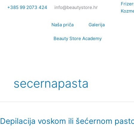
Skip
Frize
+385 99 2073 424
info@beautystore.hr
to
Kozme
content
Naša priča
Galerija
Beauty Store Academy
secernapasta
Depilacija
voskom
Depilacija voskom ili šećernom pasto
ili
šećernom
pastom