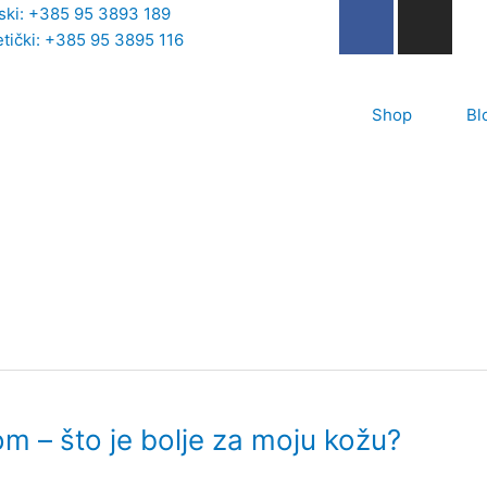
F
I
rski: +385 95 3893 189
a
n
tički: +385 95 3895 116
c
s
e
t
b
Shop
a
Bl
o
g
o
r
k
a
-
m
f
m – što je bolje za moju kožu?