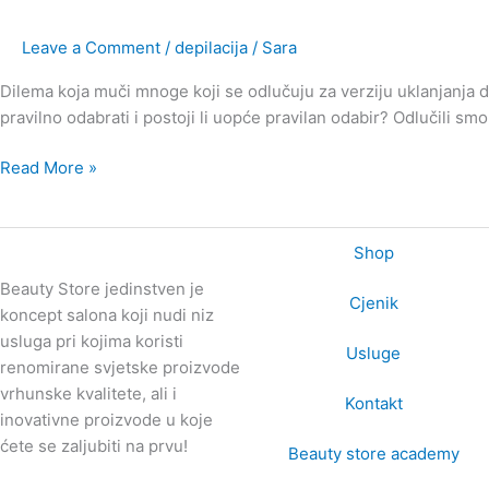
–
Leave a Comment
/
depilacija
/
Sara
što
je
Dilema koja muči mnoge koji se odlučuju za verziju uklanjanja d
bolje
pravilno odabrati i postoji li uopće pravilan odabir? Odlučili sm
za
moju
Read More »
kožu?
Shop
Beauty Store jedinstven je
Cjenik
koncept salona koji nudi niz
usluga pri kojima koristi
Usluge
renomirane svjetske proizvode
vrhunske kvalitete, ali i
Kontakt
inovativne proizvode u koje
ćete se zaljubiti na prvu!
Beauty store academy