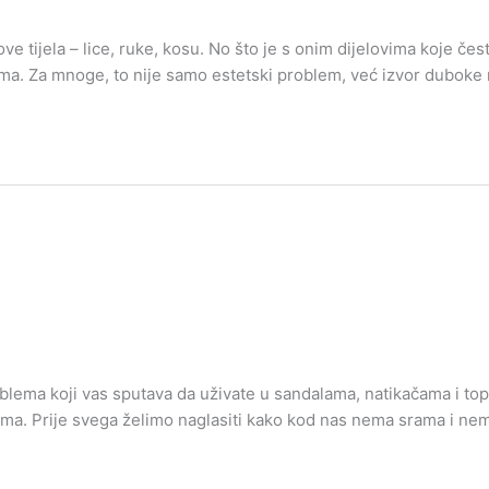
jelove tijela – lice, ruke, kosu. No što je s onim dijelovima koj
gama. Za mnoge, to nije samo estetski problem, već izvor duboke
ema koji vas sputava da uživate u sandalama, natikačama i topl
ima. Prije svega želimo naglasiti kako kod nas nema srama i nem