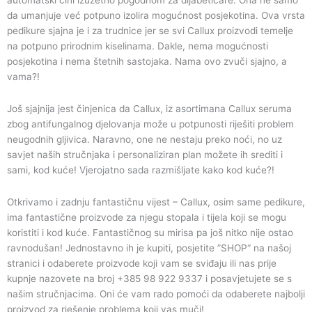
da umanjuje već potpuno izolira mogućnost posjekotina. Ova vrsta
pedikure sjajna je i za trudnice jer se svi Callux proizvodi temelje
na potpuno prirodnim kiselinama. Dakle, nema mogućnosti
posjekotina i nema štetnih sastojaka. Nama ovo zvuči sjajno, a
vama?!
Još sjajnija jest činjenica da Callux, iz asortimana Callux seruma
zbog antifungalnog djelovanja može u potpunosti riješiti problem
neugodnih gljivica. Naravno, one ne nestaju preko noći, no uz
savjet naših stručnjaka i personaliziran plan možete ih srediti i
sami, kod kuće! Vjerojatno sada razmišljate kako kod kuće?!
Otkrivamo i zadnju fantastičnu vijest – Callux, osim same pedikure,
ima fantastične proizvode za njegu stopala i tijela koji se mogu
koristiti i kod kuće. Fantastičnog su mirisa pa još nitko nije ostao
ravnodušan! Jednostavno ih je kupiti, posjetite ”SHOP“ na našoj
stranici i odaberete proizvode koji vam se sviđaju ili nas prije
kupnje nazovete na broj +385 98 922 9337 i posavjetujete se s
našim stručnjacima. Oni će vam rado pomoći da odaberete najbolji
proizvod za rješenje problema koji vas muči!