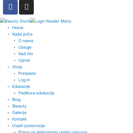
F
I
a
n
c
s
e
t
Home
b
a
Naša priča
o
g
O nama
o
r
Usluge
k
a
Naš tim
-
m
Cjenik
Shop
f
Pretplate
Log in
Edukacije
Pedikura edukacija
Blog
iBeauty
Galerija
Kontakt
Uvjeti poslovanja
Pravo na jednostrani raskid ugovora