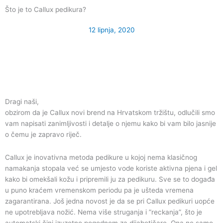
Skip
Što je to Callux pedikura?
to
content
12 lipnja, 2020
Dragi naši,
obzirom da je Callux novi brend na Hrvatskom tržištu, odlučili smo
vam napisati zanimljivosti i detalje o njemu kako bi vam bilo jasnije
o čemu je zapravo riječ.
Callux je inovativna metoda pedikure u kojoj nema klasičnog
namakanja stopala već se umjesto vode koriste aktivna pjena i gel
kako bi omekšali kožu i pripremili ju za pedikuru. Sve se to događa
u puno kraćem vremenskom periodu pa je ušteda vremena
zagarantirana. Još jedna novost je da se pri Callux pedikuri uopće
ne upotrebljava nožić. Nema više struganja i ”reckanja”, što je
automatski čini izuzetno pogodnom za dijabetičare. Ona ne samo