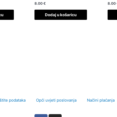
8.00
€
8.00
cu
Dodaj u košaricu
aštite podataka
Opći uvjeti poslovanja
Načini plaćanja