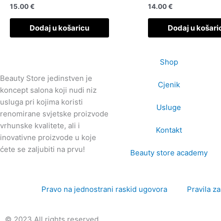
15.00
€
14.00
€
Dodaj u košaricu
Dodaj u košari
Shop
Beauty Store jedinstven je
Cjenik
koncept salona koji nudi niz
usluga pri kojima koristi
Usluge
renomirane svjetske proizvode
vrhunske kvalitete, ali i
Kontakt
inovativne proizvode u koje
ćete se zaljubiti na prvu!
Beauty store academy
Pravo na jednostrani raskid ugovora
Pravila z
© 2023 All rights reserved