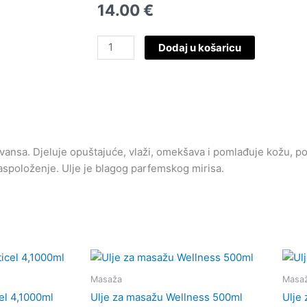
14.00
€
Ulje
Dodaj u košaricu
za
masažu
Wellness,1000ml
količina
ansa. Djeluje opuštajuće, vlaži, omekšava i pomlađuje kožu, p
a raspoloženje. Ulje je blagog parfemskog mirisa.
Masaža
Masa
el 4,1000ml
Ulje za masažu Wellness 500ml
Ulje