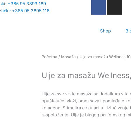
F
I
rski: +385 95 3893 189
a
n
tički: +385 95 3895 116
c
s
e
t
b
Shop
a
Bl
o
g
o
r
k
a
Početna
/
Masaža
/ Ulje za masažu Wellness,1
-
m
f
Ulje za masažu Wellness
Ulje za sve vrste masaža sa dodatkom vita
opuštajuće, vlaži, omekšava i pomlađuje ko
kolagena. Stimulira cirkulaciju i izlučivanje
raspoloženje. Ulje je blagog parfemskog mi