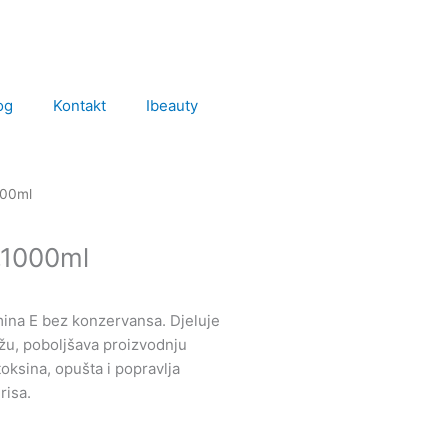
og
Kontakt
Ibeauty
000ml
,1000ml
mina E bez konzervansa. Djeluje
žu, poboljšava proizvodnju
 toksina, opušta i popravlja
risa.