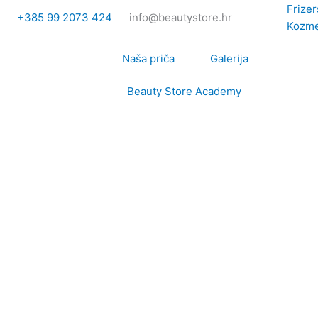
Skip
Frize
+385 99 2073 424
info@beautystore.hr
to
Kozme
content
Naša priča
Galerija
Beauty Store Academy