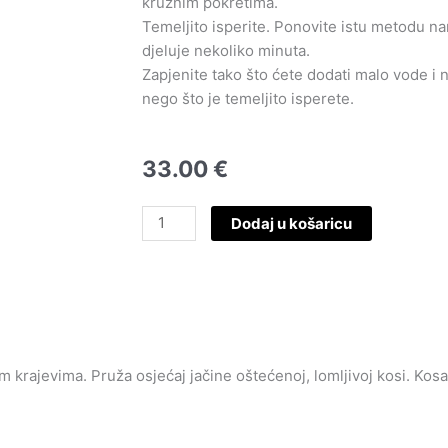
kružnim pokretima.
Temeljito isperite. Ponovite istu metodu na
djeluje nekoliko minuta.
Zapjenite tako što ćete dodati malo vode i 
nego što je temeljito isperete.
33.00
€
RESISTANCE
Dodaj u košaricu
FORCE
ARCHITECT
Kupka
za
kosu
količina
m krajevima. Pruža osjećaj jačine oštećenoj, lomljivoj kosi. Kosa