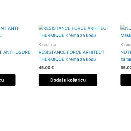
Kérastase
Kéras
T ANTI-USURE
RESISTANCE FORCE ARHITECT
NUTR
THERMIQUE Krema za kosu
za t
45.00
€
55.0
cu
Dodaj u košaricu