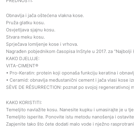
PREDNOSTI:
Obnavlja i jača oštećena vlakna kose.
Pruža glatku kosu.
Osvjetljava sjajnu kosu.
Stvara meku kosu.
Sprječava lomljenje kose i vrhova.
Nagrađen pobjednikom časopisa InStyle u 2017. za “Najbolji 
KAKO DJELUJE:
VITA-CIMENT®
• Pro-Keratin: protein koji oponaša funkciju keratina i obnavl
• Ceramid: obnavlja međustanični cement i jača vlasi kose iz
SÈVE DE RÉSURRECTION: poznat po svojoj regenerativnoj m
KAKO KORISTITI:
Temeljito navlažite kosu. Nanesite kupku i umasirajte je u t
Temeljito isperite. Ponovite istu metodu nanošenja i ostavite
Zapjenite tako što ćete dodati malo vode i nježno rasprotrani