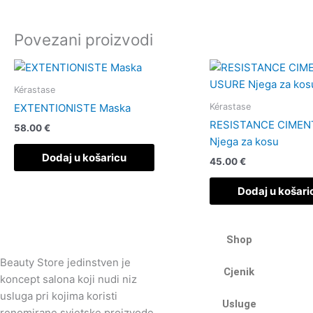
Povezani proizvodi
Kérastase
Kérastase
EXTENTIONISTE Maska
RESISTANCE CIMEN
58.00
€
Njega za kosu
Dodaj u košaricu
45.00
€
Dodaj u košari
Shop
Beauty Store jedinstven je
Cjenik
koncept salona koji nudi niz
usluga pri kojima koristi
Usluge
renomirane svjetske proizvode