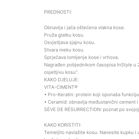
PREDNOSTI:
Obnavlja i jača oštećena vlakna kose.
Pruža glatku kosu.
Osvjetljava sjajnu kosu.
Stvara meku kosu.
Sprječava lomljenje kose i vrhova.
Nagrađen pobjednikom časopisa InStyle u 2
osjetljivu kosu”.
KAKO DJELUJE:
VITA-CIMENT®
• Pro-Keratin: protein koji oponaša funkciju
• Ceramid: obnavlja međustanični cement i j
SÈVE DE RÉSURRECTION: poznat po svojoj 
KAKO KORISTITI:
Temeljito navlažite kosu. Nanesite kupku i 