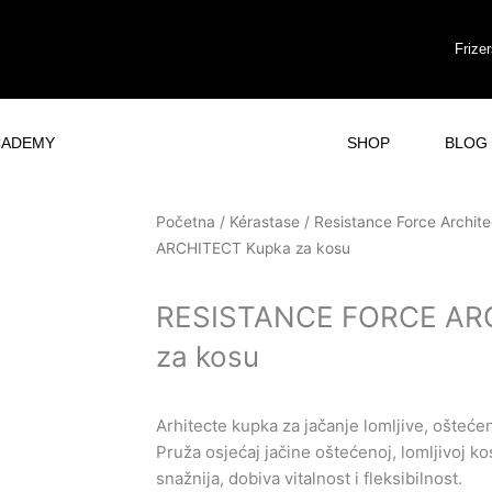
Frize
CADEMY
SHOP
BLOG
Početna
/
Kérastase
/
Resistance Force Archite
ARCHITECT Kupka za kosu
RESISTANCE FORCE AR
za kosu
Arhitecte kupka za jačanje lomljive, ošteće
Pruža osjećaj jačine oštećenoj, lomljivoj ko
snažnija, dobiva vitalnost i fleksibilnost.