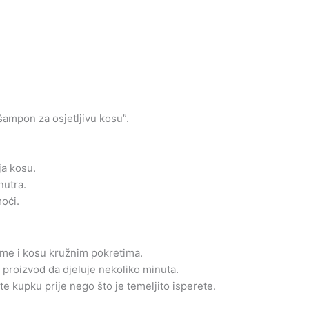
šampon za osjetljivu kosu”.
ja kosu.
nutra.
oći.
jeme i kosu kružnim pokretima.
 proizvod da djeluje nekoliko minuta.
te kupku prije nego što je temeljito isperete.