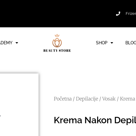
Frize
ADEMY
SHOP
BLO
Početna
/
Depilacije
/
Vosak
/ Krema 
Krema Nakon Depil