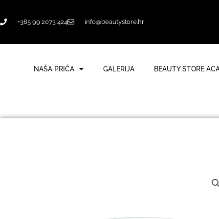
Skip
to
+385 99 2073 424
info@beautystore.hr
content
NAŠA PRIČA
GALERIJA
BEAUTY STORE AC