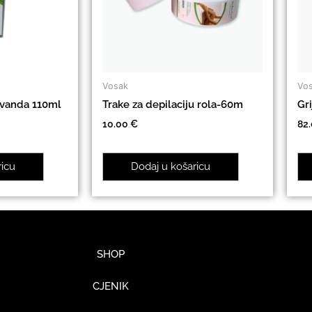
Vosak
Vo
avanda 110ml
Trake za depilaciju rola-60m
Gri
10.00
€
82
ricu
Dodaj u košaricu
SHOP
CJENIK