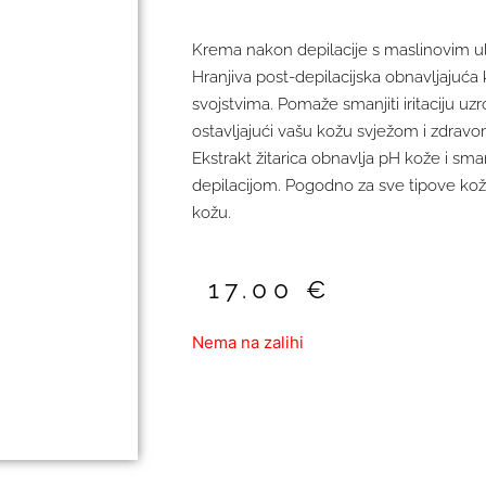
Krema nakon depilacije s maslinovim ulj
Hranjiva post-depilacijska obnavljajuća
svojstvima. Pomaže smanjiti iritaciju u
ostavljajući vašu kožu svježom i zdravo
Ekstrakt žitarica obnavlja pH kože i sman
depilacijom. Pogodno za sve tipove kože, 
kožu.
17.00
€
Nema na zalihi