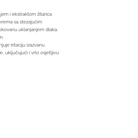
em i ekstraktom žitarica.
 krema sa stezajućim
zrokovanu uklanjanjem dlaka,
m.
juje iritaciju izazvanu
uključujući i vrlo osjetljivu