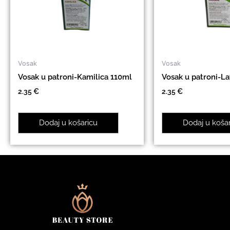
Vosak
Vosak
Vosak u patroni-Kamilica 110ml
Vosak u patroni-L
2.35
€
2.35
€
Dodaj u košaricu
Dodaj u koša