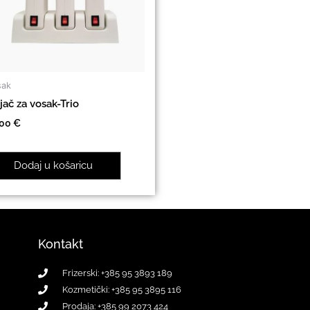
sak
jač za vosak-Trio
.00
€
Dodaj u košaricu
Kontakt
Frizerski: +385 95 3893 189
Kozmetički: +385 95 3895 116
Prodaja: +385 99 2073 424