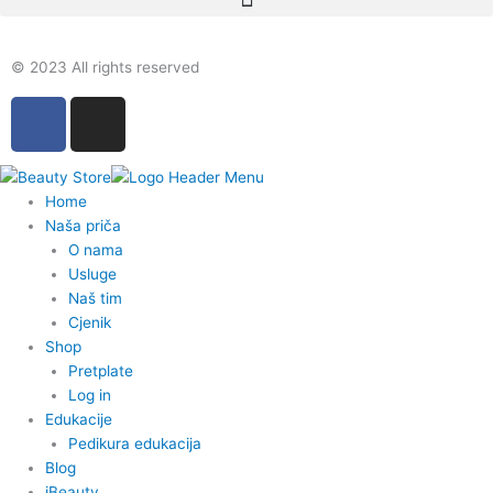
© 2023 All rights reserved
F
I
a
n
c
s
e
t
Home
b
a
Naša priča
o
g
O nama
o
r
Usluge
k
a
Naš tim
-
m
Cjenik
Shop
f
Pretplate
Log in
Edukacije
Pedikura edukacija
Blog
iBeauty