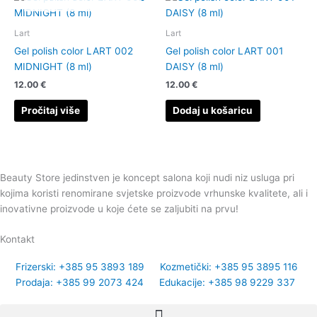
Lart
Lart
Gel polish color LART 002
Gel polish color LART 001
MIDNIGHT (8 ml)
DAISY (8 ml)
12.00
€
12.00
€
Pročitaj više
Dodaj u košaricu
Beauty Store jedinstven je koncept salona koji nudi niz usluga pri
kojima koristi renomirane svjetske proizvode vrhunske kvalitete, ali i
inovativne proizvode u koje ćete se zaljubiti na prvu!
Kontakt
Frizerski: +385 95 3893 189
Kozmetički: +385 95 3895 116
Prodaja: +385 99 2073 424
Edukacije: +385 98 9229 337