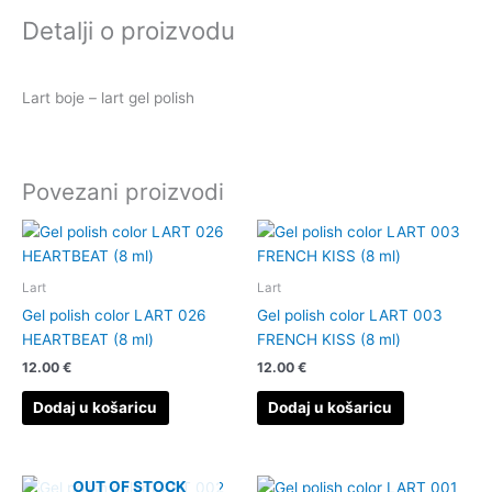
LART
Detalji o proizvodu
401
BOTTLE
GREEN
Lart boje – lart gel polish
(8Ml)
količina
Povezani proizvodi
Lart
Lart
Gel polish color LART 026
Gel polish color LART 003
HEARTBEAT (8 ml)
FRENCH KISS (8 ml)
12.00
€
12.00
€
Dodaj u košaricu
Dodaj u košaricu
OUT OF STOCK