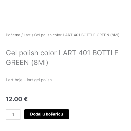
Skip
to
content
Početna
/
Lart
/ Gel polish color LART 401 BOTTLE GREEN (8Ml)
Gel polish color LART 401 BOTTLE
GREEN (8Ml)
Lart boje – lart gel polish
12.00
€
Gel
Dodaj u košaricu
polish
color