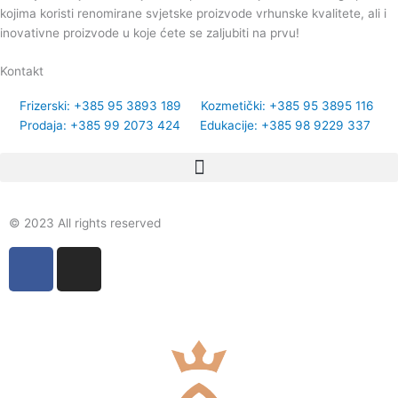
kojima koristi renomirane svjetske proizvode vrhunske kvalitete, ali i
inovativne proizvode u koje ćete se zaljubiti na prvu!
Kontakt
Frizerski: +385 95 3893 189
Kozmetički: +385 95 3895 116
Prodaja: +385 99 2073 424
Edukacije: +385 98 9229 337
© 2023 All rights reserved
F
I
a
n
c
s
e
t
b
a
o
g
o
r