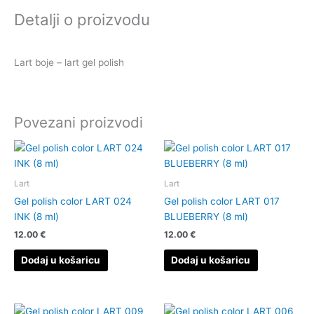
LART
Detalji o proizvodu
036
CORALLINO
(8
Lart boje – lart gel polish
ml)
količina
Povezani proizvodi
Lart
Lart
Gel polish color LART 024
Gel polish color LART 017
INK (8 ml)
BLUEBERRY (8 ml)
12.00
€
12.00
€
Dodaj u košaricu
Dodaj u košaricu