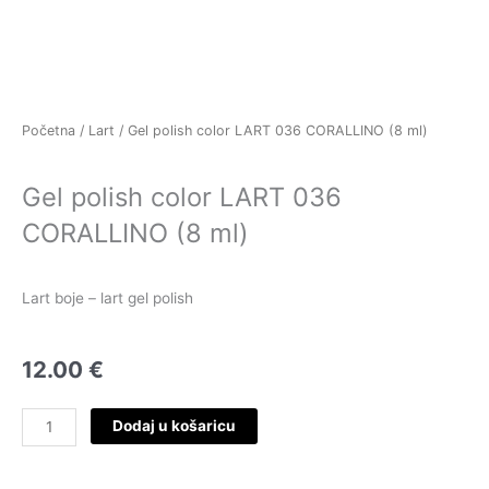
Skip
to
content
Početna
/
Lart
/ Gel polish color LART 036 CORALLINO (8 ml)
Gel polish color LART 036
CORALLINO (8 ml)
Lart boje – lart gel polish
12.00
€
Gel
Dodaj u košaricu
polish
color