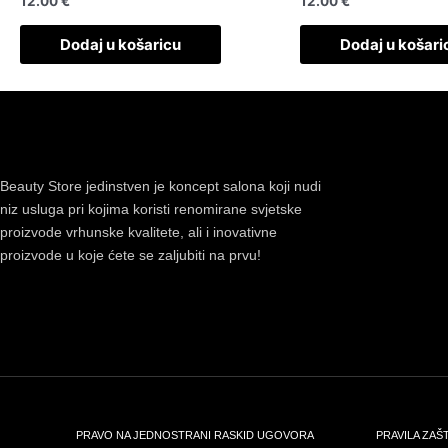
12.00
€
12.00
€
Dodaj u košaricu
Dodaj u košari
Beauty Store jedinstven je koncept salona koji nudi
niz usluga pri kojima koristi renomirane svjetske
proizvode vrhunske kvalitete, ali i inovativne
proizvode u koje ćete se zaljubiti na prvu!
PRAVO NA JEDNOSTRANI RASKID UGOVORA
PRAVILA ZAŠ