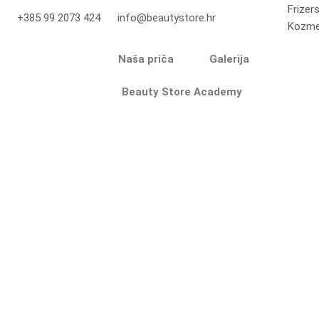
Skip
Frizer
+385 99 2073 424
info@beautystore.hr
to
Kozmet
content
Naša priča
Galerija
Beauty Store Academy