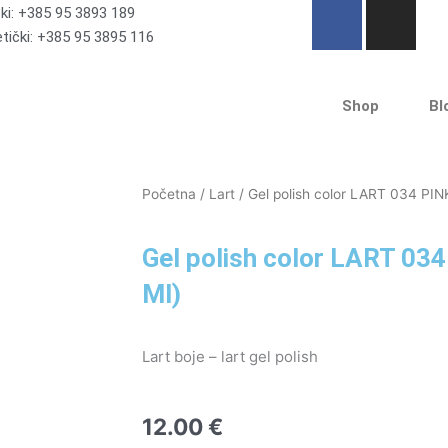
F
I
ski: +385 95 3893 189
a
n
ički: +385 95 3895 116
c
s
e
t
b
a
Shop
Bl
o
g
o
r
k
a
Početna
/
Lart
/ Gel polish color LART 034 PIN
-
m
f
Gel polish color LART 03
Ml)
Lart boje – lart gel polish
12.00
€