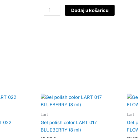
Gel
Dodaj u košaricu
polish
color
LART
034
PINKADELIC
(8
Ml)
količina
Lart
Lart
T 022
Gel polish color LART 017
Gel 
BLUEBERRY (8 ml)
FLOW