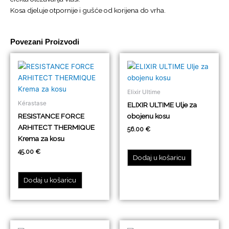
Kosa djeluje otpornije i gušće od korijena do vrha.
Povezani Proizvodi
Elixir Ultime
Kérastase
ELIXIR ULTIME Ulje za
RESISTANCE FORCE
obojenu kosu
ARHITECT THERMIQUE
56.00
€
Krema za kosu
45.00
€
Dodaj u košaricu
Dodaj u košaricu