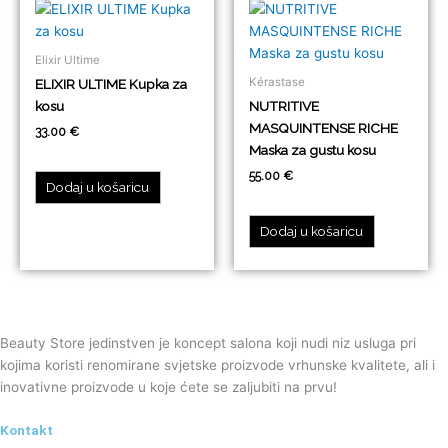
Elixir Ultime
Kérastase
ELIXIR ULTIME Kupka za
kosu
NUTRITIVE
MASQUINTENSE RICHE
33.00
€
Maska za gustu kosu
55.00
€
Dodaj u košaricu
Dodaj u košaricu
Beauty Store jedinstven je koncept salona koji nudi niz usluga pri
kojima koristi renomirane svjetske proizvode vrhunske kvalitete, ali i
inovativne proizvode u koje ćete se zaljubiti na prvu!
Kontakt