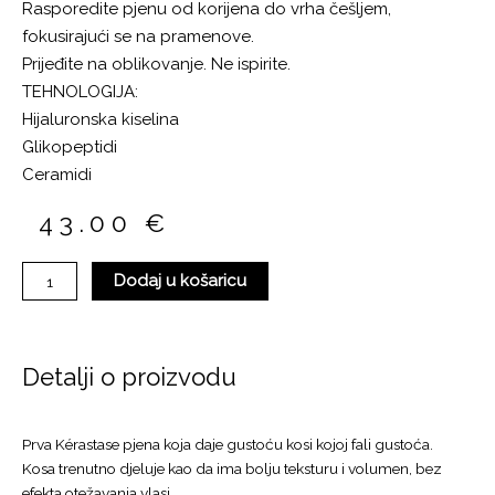
Rasporedite pjenu od korijena do vrha češljem,
fokusirajući se na pramenove.
Prijeđite na oblikovanje. Ne ispirite.
TEHNOLOGIJA:
Hijaluronska kiselina
Glikopeptidi
Ceramidi
43.00
€
DENSIFIQUE
Dodaj u košaricu
Pjena
za
kosu
količina
Detalji o proizvodu
Prva Kérastase pjena koja daje gustoću kosi kojoj fali gustoća.
Kosa trenutno djeluje kao da ima bolju teksturu i volumen, bez
efekta otežavanja vlasi.