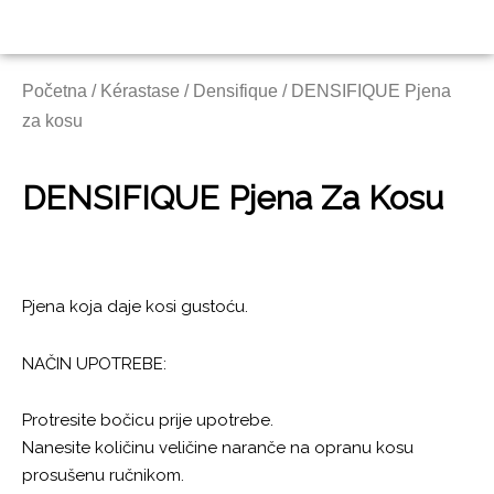
Skip
to
content
Početna
/
Kérastase
/
Densifique
/ DENSIFIQUE Pjena
za kosu
DENSIFIQUE Pjena Za Kosu
Pjena koja daje kosi gustoću.
NAČIN UPOTREBE:
Protresite bočicu prije upotrebe.
Nanesite količinu veličine naranče na opranu kosu
prosušenu ručnikom.