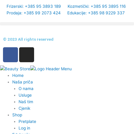
Frizerski: +385 95 3893 189
Kozmetički: +385 95 3895 116
Prodaja: +385 99 2073 424
Edukacije: +385 98 9229 337
© 2023 All rights reserved
F
I
a
n
c
s
e
t
Home
b
a
Naša priča
o
g
O nama
o
r
Usluge
k
a
Naš tim
-
m
Cjenik
Shop
f
Pretplate
Log in