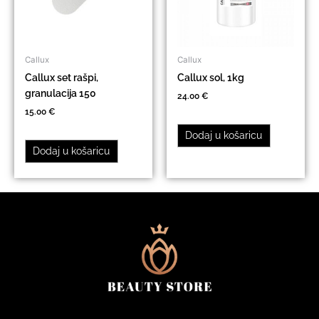
Callux
Callux
Callux set rašpi,
Callux sol, 1kg
granulacija 150
24.00
€
15.00
€
Dodaj u košaricu
Dodaj u košaricu