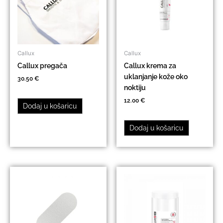
Callux
Callux
Callux pregača
Callux krema za
uklanjanje kože oko
30.50
€
noktiju
12.00
€
Dodaj u košaricu
Dodaj u košaricu