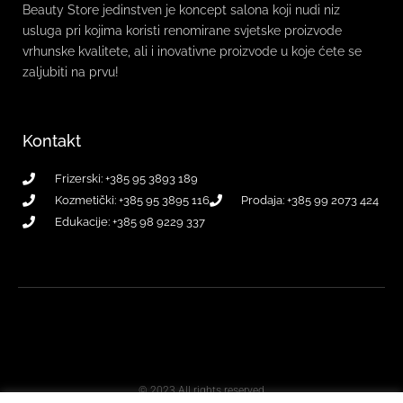
Beauty Store jedinstven je koncept salona koji nudi niz
usluga pri kojima koristi renomirane svjetske proizvode
vrhunske kvalitete, ali i inovativne proizvode u koje ćete se
zaljubiti na prvu!
Kontakt
Frizerski: +385 95 3893 189
Kozmetički: +385 95 3895 116
Prodaja: +385 99 2073 424
Edukacije: +385 98 9229 337
© 2023 All rights reserved