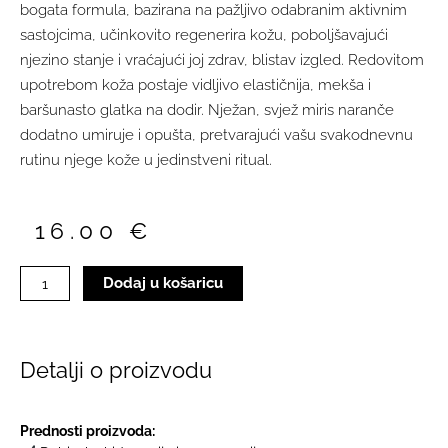
bogata formula, bazirana na pažljivo odabranim aktivnim
sastojcima, učinkovito regenerira kožu, poboljšavajući
njezino stanje i vraćajući joj zdrav, blistav izgled. Redovitom
upotrebom koža postaje vidljivo elastičnija, mekša i
baršunasto glatka na dodir. Nježan, svjež miris naranče
dodatno umiruje i opušta, pretvarajući vašu svakodnevnu
rutinu njege kože u jedinstveni ritual.
16.00
€
Callux
Dodaj u košaricu
Fresh
orange
maska/losion
250ml
Detalji o proizvodu
količina
Prednosti proizvoda: