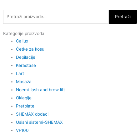
Skip
to
Pretraži:
Pretraži
content
Kategorije proizvoda
Callux
Četke za kosu
Depilacije
Kérastase
Lart
Masaža
Noemi-lash and brow lift
Oklagije
Pretplate
SHEMAX dodaci
Usisni sistemi-SHEMAX
VF100