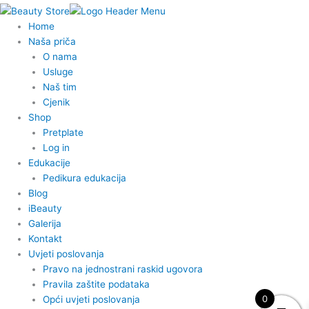
c
s
e
t
Home
b
a
Naša priča
o
g
O nama
o
r
Usluge
k
a
Naš tim
-
m
Cjenik
Shop
f
Pretplate
Log in
Edukacije
Pedikura edukacija
Blog
iBeauty
Galerija
Kontakt
Uvjeti poslovanja
Pravo na jednostrani raskid ugovora
Pravila zaštite podataka
0
Opći uvjeti poslovanja